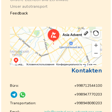
Unser autotransport
Feedback
Kontakten
Büro:
+998712544100
+998947770203
Transportation:
+998948080203
Email:
info@centralasia-adventures.com