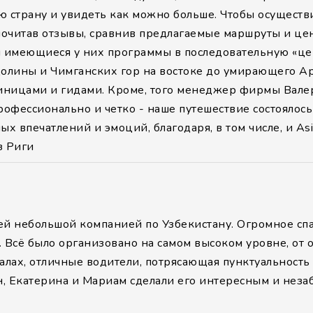
ю страну и увидеть как можно больше. Чтобы осуществ
 почитав отзывы, сравнив предлагаемые маршруты и цен
 имеющиеся у них программы в последовательную «цепо
олины и Чимганских гор на востоке до умирающего Ара
иницами и гидами. Кроме, того менеджер фирмы Валери
офессионально и четко - наше путешествие состоялось
 впечатлений и эмоций, благодаря, в том числе, и Asia
з Риги
шей небольшой компанией по Узбекистану. Огромное с
. Всё было организовано на самом высоком уровне, от 
залах, отличные водители, потрясающая пунктуальность
, Екатерина и Мариам сделали его интересным и неза