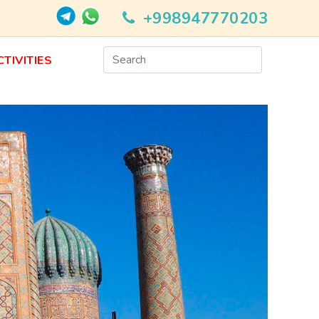
+998947770203
CTIVITIES