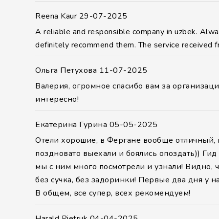
Reena Kaur
29-07-2025
A reliable and responsible company in uzbek. Alway
definitely recommend them. The service received 
Ольга Петухова
11-07-2025
Валерия, огромное спасибо вам за организац
интересно!
Екатерина Гурина
05-05-2025
Отели хорошие, в Фергане вообще отличный, в
поздновато выехали и боялись опоздать)) Ги
мы с ним много посмотрели и узнали! Видно, 
без сучка, без задоринки! Первые два дня у 
В общем, все супер, всех рекомендуем!
Harald Pietruk
04-04-2025