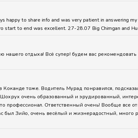
s happy to share info and was very patient in answering my 
fro start to end was excellent. 27-28.07 Big Chimgan and H
ию нашего отдыха! Всё супер! будем вас рекомендовать
 Коканде тоже. Водитель Мурад понравился, подсказал м
д Шохрух очень образованный и эрудированный, интерес
что профессионал. Ответственный очень! Вообще все о
нас был Зийо, очень весёлый и жизнерадостный, много 