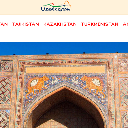
TAN
TAJIKISTAN
KAZAKHSTAN
TURKMENISTAN
A