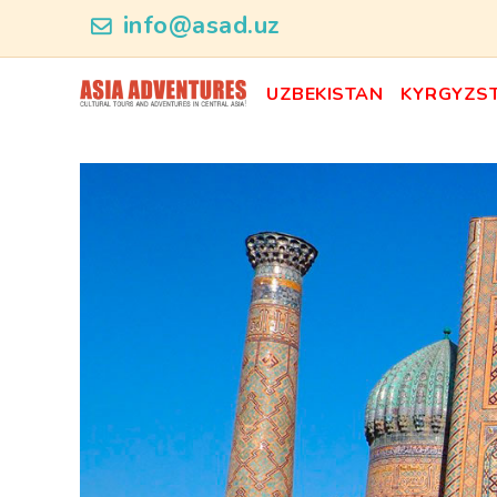
allreview
info@asad.uz
UZBEKISTAN
KYRGYZS