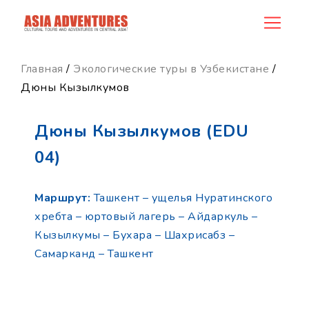
product_id89
Главная
/
Экологические туры в Узбекистане
/
Дюны Кызылкумов
Дюны Кызылкумов (EDU
04)
Маршрут:
Ташкент – ущелья Нуратинского
хребта – юртовый лагерь – Айдаркуль –
Кызылкумы – Бухара – Шахрисабз –
Самарканд – Ташкент