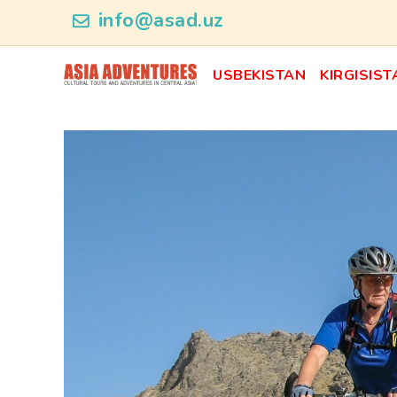
category_id
info@asad.uz
USBEKISTAN
KIRGISIST