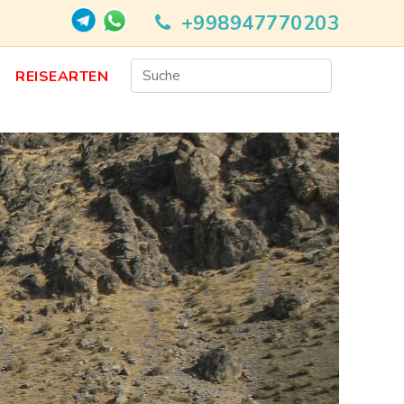
+998947770203
N
REISEARTEN