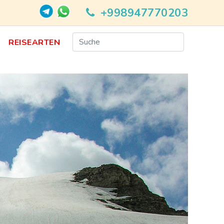
+998947770203
N
REISEARTEN