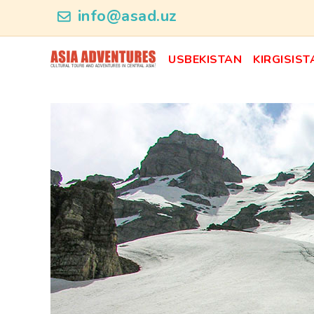
category_id
info@asad.uz
USBEKISTAN
KIRGISIST