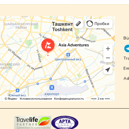
Bü
Tr
Em
Ad