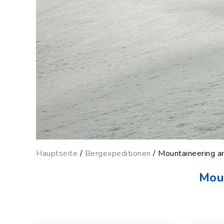
Hauptseite
/
Bergexpeditionen
/ Mountaineering an
Moun