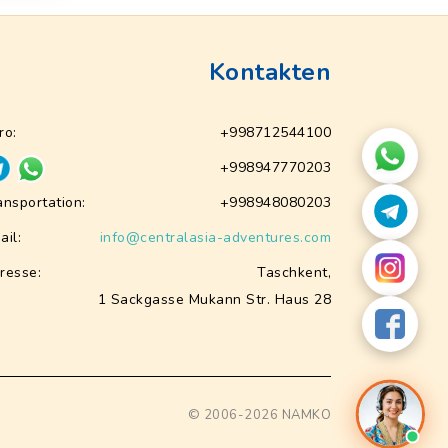
Kontakten
ro:
+998712544100
+998947770203
ansportation:
+998948080203
ail:
info@centralasia-adventures.com
resse:
Taschkent,
1 Sackgasse Mukann Str. Haus 28
© 2006-2026
NAMKO