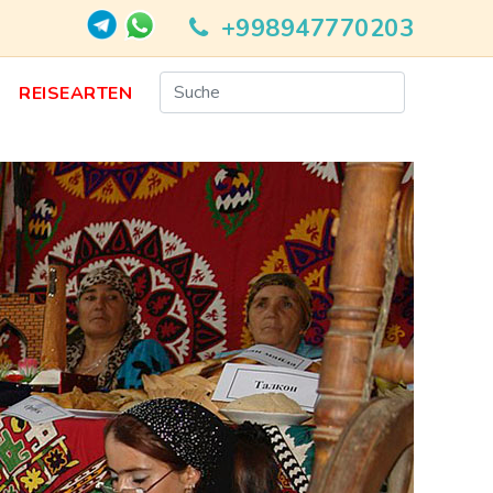
+998947770203
N
REISEARTEN