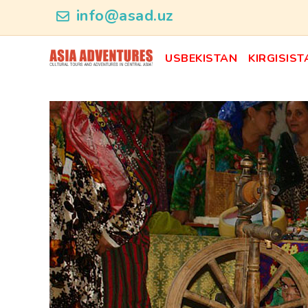
ncategory_id
info@asad.uz
USBEKISTAN
KIRGISIST