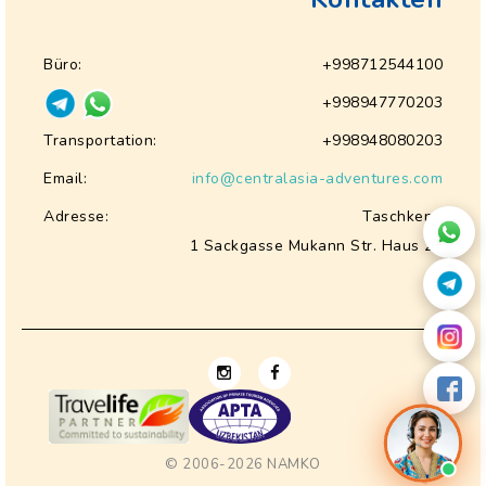
Büro:
+998712544100
+998947770203
Transportation:
+998948080203
Email:
info@centralasia-adventures.com
Adresse:
Taschkent,
1 Sackgasse Mukann Str. Haus 28
© 2006-2026
NAMKO