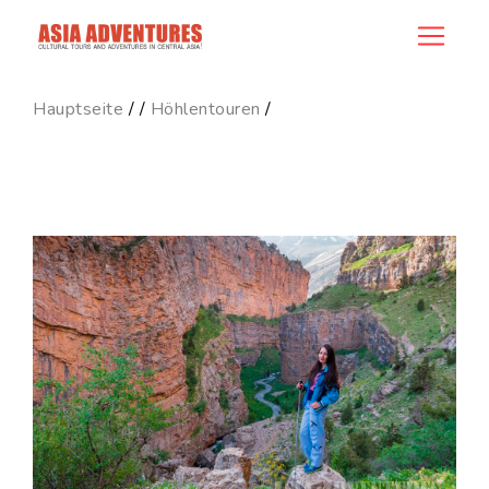
product_id130
Hauptseite
/
/
Höhlentouren
/