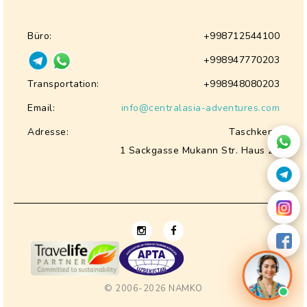
Büro:
+998712544100
+998947770203
Transportation:
+998948080203
Email:
info@centralasia-adventures.com
Adresse:
Taschkent,
1 Sackgasse Mukann Str. Haus 28
© 2006-2026
NAMKO