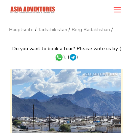
news_id
Hauptseite
/
Tadschikistan
/
Berg Badakhshan
/
Do you want to book a tour? Please write us by (
), (
)