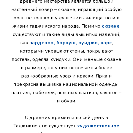
древнего мастерства является большой
настенный ковер – сюзане, играющий особую
роль не только в украшении жилища, но и в
жизни таджикского народа. Помимо
сюзане
,
существуют и такие виды вышитых изделий,
как
зардевор, борпуш, руиджо, карс
,
которыми украшают стены, покрывают
постель, одеяла, сундуки. Они меньше сюзане
в размере, но у них встречается более
разнообразные узор и краски. Ярка и
прекрасна вышивка национальной одежды:
платьев, тюбетеек, поясных платков, халатов –
и обуви.
С древних времен и по сей день в
Таджикистане существует
художественное