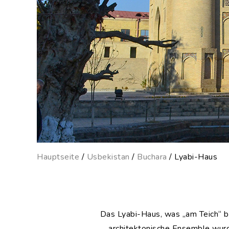
Hauptseite
/
Usbekistan
/
Buchara
/ Lyabi-Haus
Das Lyabi-Haus, was „am Teich“ be
architektonische Ensemble wurd