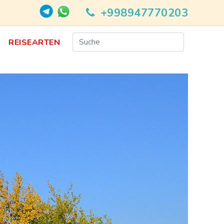
+998947770203
N
REISEARTEN