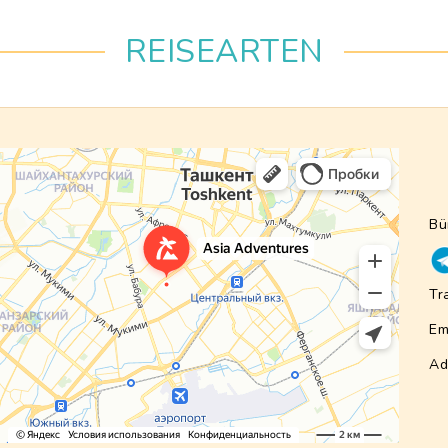
REISEARTEN
Bü
Tr
Em
Ad