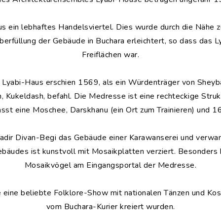
us ein lebhaftes Handelsviertel. Dies wurde durch die Nähe z
erfüllung der Gebäude in Buchara erleichtert, so dass das L
Freiflächen war.
Lyabi-Haus erschien 1569, als ein Würdenträger von Sheyba
, Kukeldash, befahl. Die Medresse ist eine rechteckige Stru
sst eine Moschee, Darskhanu (ein Ort zum Trainieren) und 16
Nadir Divan-Begi das Gebäude einer Karawanserei und verwand
äudes ist kunstvoll mit Mosaikplatten verziert. Besonders b
Mosaikvögel am Eingangsportal der Medresse.
se eine beliebte Folklore-Show mit nationalen Tänzen und Kos
vom Buchara-Kurier kreiert wurden.