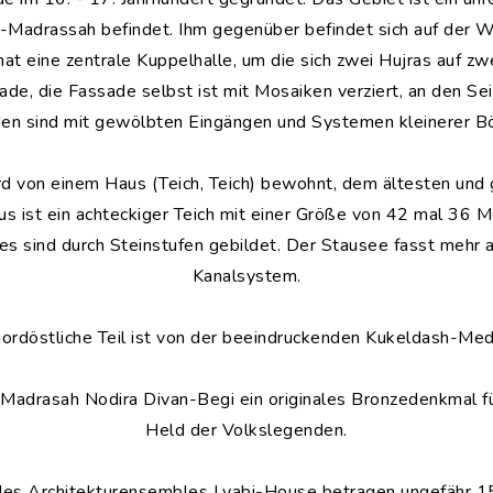
gi-Madrassah befindet. Ihm gegenüber befindet sich auf der 
 hat eine zentrale Kuppelhalle, um die sich zwei Hujras auf z
de, die Fassade selbst ist mit Mosaiken verziert, an den Seit
en sind mit gewölbten Eingängen und Systemen kleinerer Bö
ird von einem Haus (Teich, Teich) bewohnt, dem ältesten und
 ist ein achteckiger Teich mit einer Größe von 42 mal 36 Me
s sind durch Steinstufen gebildet. Der Stausee fasst mehr
Kanalsystem.
ordöstliche Teil ist von der beeindruckenden Kukeldash-Med
adrasah Nodira Divan-Begi ein originales Bronzedenkmal für
Held der Volkslegenden.
des Architekturensembles Lyabi-House betragen ungefähr 1