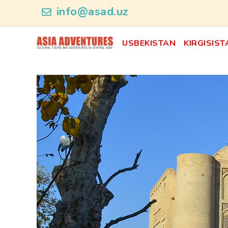
news_id
info@asad.uz
USBEKISTAN
KIRGISIST