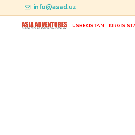
news_id
info@asad.uz
USBEKISTAN
KIRGISIST