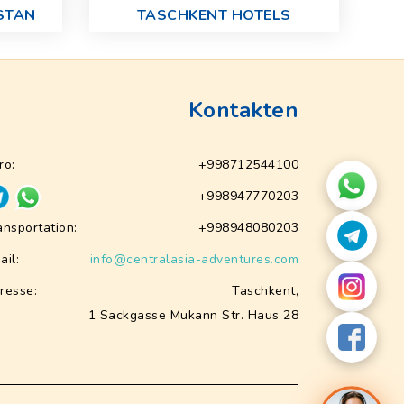
STAN
TASCHKENT HOTELS
Kontakten
ro:
+998712544100
+998947770203
ansportation:
+998948080203
ail:
info@centralasia-adventures.com
resse:
Taschkent,
1 Sackgasse Mukann Str. Haus 28