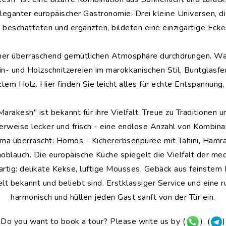
leganter europäischer Gastronomie. Drei kleine Universen, di
 beschatteten und ergänzten, bildeten eine einzigartige Eck
iner überraschend gemütlichen Atmosphäre durchdrungen. W
n- und Holzschnitzereien im marokkanischen Stil, Buntglasfe
em Holz. Hier finden Sie leicht alles für echte Entspannung
rakesh" ist bekannt für ihre Vielfalt, Treue zu Traditionen un
lerweise lecker und frisch - eine endlose Anzahl von Kombina
ma überrascht: Homos - Kichererbsenpüree mit Tahini, Hamra
blauch. Die europäische Küche spiegelt die Vielfalt der medi
tig: delikate Kekse, luftige Mousses, Gebäck aus feinstem B
elt bekannt und beliebt sind. Erstklassiger Service und eine
harmonisch und hüllen jeden Gast sanft von der Tür ein.
Do you want to book a tour? Please write us by (
), (
)