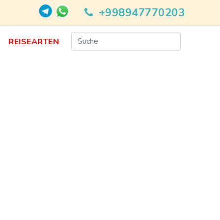
+998947770203
N
REISEARTEN