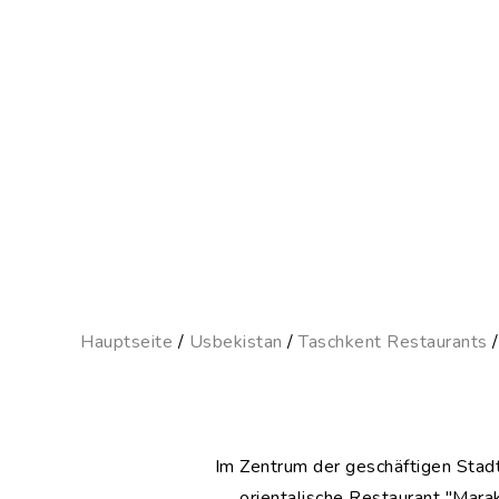
Hauptseite
/
Usbekistan
/
Taschkent Restaurants
Im Zentrum der geschäftigen Stadt 
orientalische Restaurant "Marak