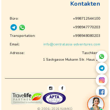
Kontakten
Büro:
+998712544100
+998947770203
Transportation:
+998948080203
Email:
info@centralasia-adventures.com
Adresse:
Taschkent,
1 Sackgasse Mukann Str. Haus 28
© 2006-2026
NAMKO