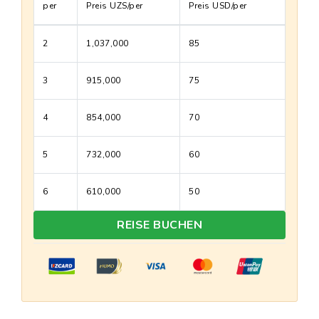
per
Preis UZS/per
Preis USD/per
2
1,037,000
85
3
915,000
75
4
854,000
70
5
732,000
60
6
610,000
50
REISE BUCHEN