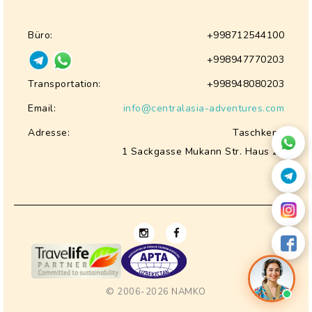
Büro:
+998712544100
+998947770203
Transportation:
+998948080203
Email:
info@centralasia-adventures.com
Adresse:
Taschkent,
1 Sackgasse Mukann Str. Haus 28
© 2006-2026
NAMKO