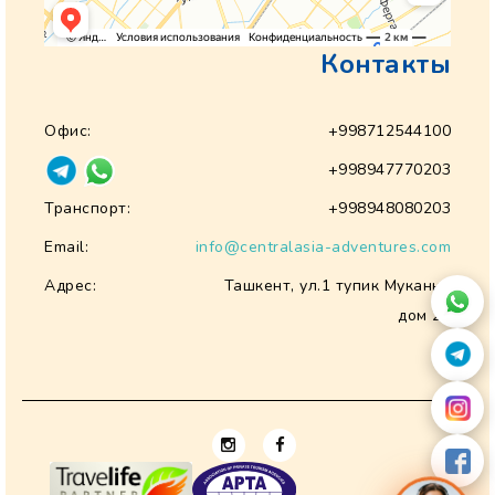
Контакты
Офис:
+998712544100
+998947770203
Транспорт:
+998948080203
Email:
info@centralasia-adventures.com
Адрес:
Ташкент, ул.1 тупик Муканна
дом 28