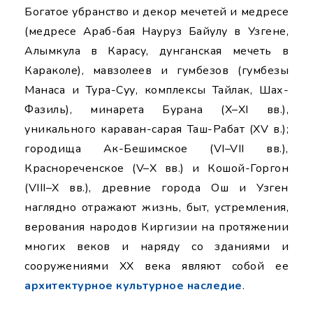
Богатое убранство и декор мечетей и медресе
(медресе Араб-бая Науруз Байулу в Узгене,
Алымкула в Карасу, дунганская мечеть в
Караколе), мавзолеев и гумбезов (гумбезы
Манаса и Тура-Суу, комплексы Тайлак, Шах-
Фазиль), минарета Бурана (X–XI вв.),
уникального караван-сарая Таш-Рабат (XV в.);
городища Ак-Бешимское (VI–VII вв.),
Краснореченское (V–X вв.) и Кошой-Горгон
(VIII–X вв.), древние города Ош и Узген
наглядно отражают жизнь, быт, устремления,
верования народов Киргизии на протяжении
многих веков и наряду со зданиями и
сооружениями XX века являют собой ее
архитектурное культурное наследие
.