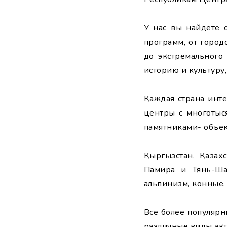
У нас вы найдете 
программ, от город
до экстремального
историю и культуру
Каждая страна инте
центры с многотыс
памятниками- объ
Кыргызстан, Казах
Памира и Тянь-Ша
альпинизм, конные,
Все более популяр
различные виды акт