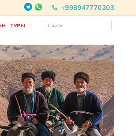
+998947770203
АН
ТУРЫ