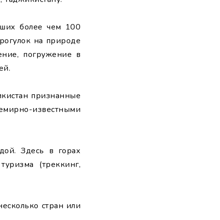
аших более чем 100
прогулок на природе
ение, погружение в
ей.
жикистан признанные
семирно-известными
дой. Здесь в горах
уризма (треккинг,
есколько стран или