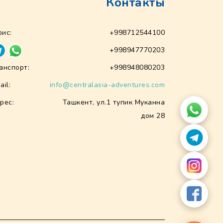
Контакты
ис:
+998712544100
+998947770203
анспорт:
+998948080203
ail:
info@centralasia-adventures.com
рес:
Ташкент, ул.1 тупик Муканна
дом 28