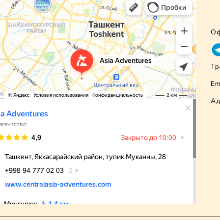
Оф
Тр
Em
Ад