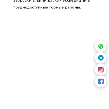
заброски альпинистских экспедиций в
труднодоступные горные районы.