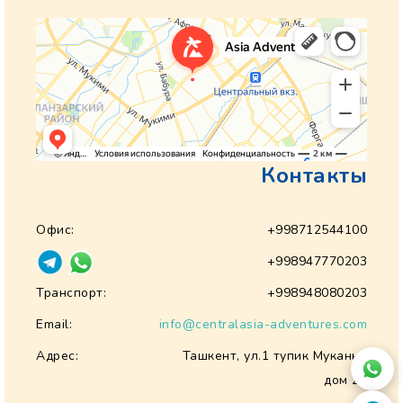
Контакты
Офис:
+998712544100
+998947770203
Транспорт:
+998948080203
Email:
info@centralasia-adventures.com
Адрес:
Ташкент, ул.1 тупик Муканна
дом 28