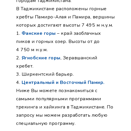
городам Таджикистана.
В Таджикистане расположены горные
хребты Памиро-Алая и Памира, вершины
которых достигают высоты 7 495 м н.у.м.
1.
Фанские горы
– край заоблачных
пиков и горных озер. Высоты от до
4 750 м н.у.м.
2.
Ягнобские горы
, Зеравшанский
хребет.
3. Ширкентский барьер.
4.
Центральный и Восточный Памир.
Ниже Вы можете познакомиться с
самыми популярными программами
трекинга и хайкинга в Таджикистане. По
запросу мы можем разработать любую
специальную программу.