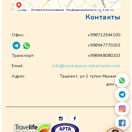
Контакты
Офис:
+998712544100
+998947770203
Транспорт:
+998948080203
Email:
info@centralasia-adventures.com
Адрес:
Ташкент, ул.1 тупик Муканна
дом 28