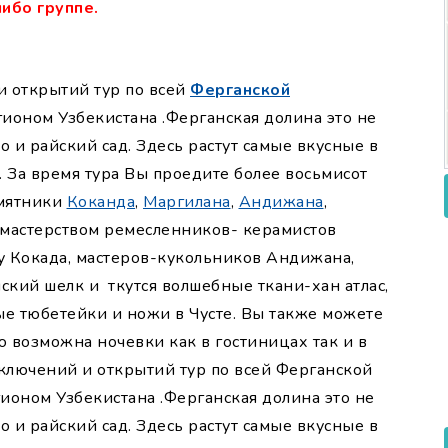
ибо группе.
и открытий тур по всей
Ферганской
ионом Узбекистана .Ферганская долина это не
о и райский сад. Здесь растут самые вкусные в
. За время тура Вы проедите более восьмисот
амятники
Коканда
,
Маргилана
,
Андижана
,
 мастерством ремесленников- керамистов
у Кокада, мастеров-кукольников Андижана,
кий шелк и ткутся волшебные ткани-хан атлас,
ые тюбетейки и ножи в Чусте. Вы также можете
ю возможна ночевки как в гостиницах так и в
ключений и открытий тур по всей Ферганской
ионом Узбекистана .Ферганская долина это не
о и райский сад. Здесь растут самые вкусные в