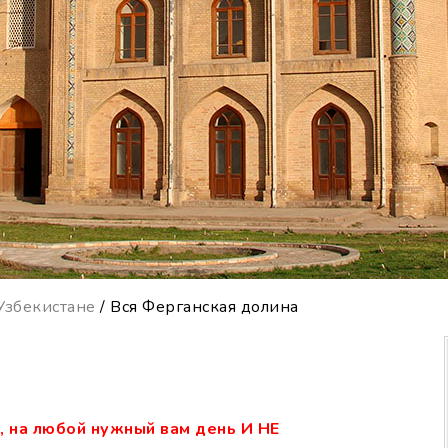
Узбекистане
/ Вся Ферганская долина
 на любой нужный вам день И НЕ