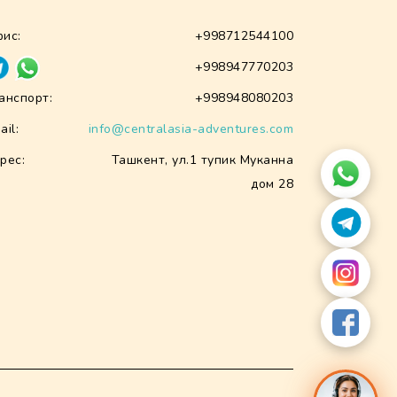
ис:
+998712544100
+998947770203
анспорт:
+998948080203
ail:
info@centralasia-adventures.com
рес:
Ташкент, ул.1 тупик Муканна
дом 28