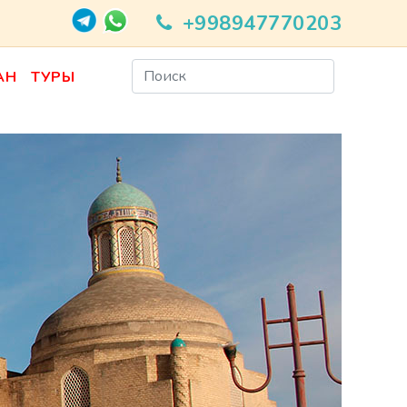
+998947770203
АН
ТУРЫ