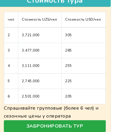
Стоимость тура
чел
Стоимость UZS/чел
Стоимость USD/чел
2
3,721,000
305
3
3,477,000
285
4
3,111,000
255
5
2,745,000
225
6
2,501,000
205
Спрашивайте групповые (более 6 чел) и
сезонные цены у оператора
ЗАБРОНИРОВАТЬ ТУР