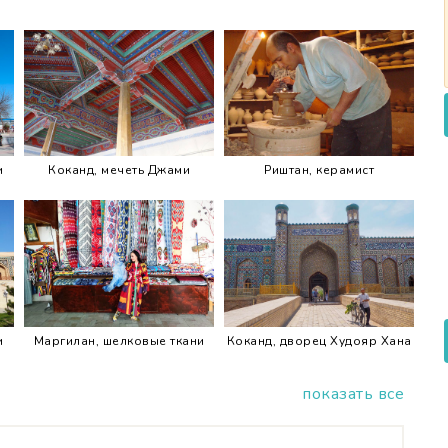
и
Коканд, мечеть Джами
Риштан, керамист
и
Маргилан, шелковые ткани
Коканд, дворец Худояр Хана
показать все