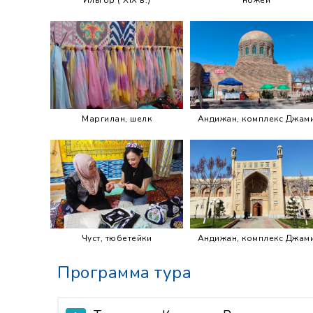
Маргилан, шелк
Андижан, комплекс Джам
Чуст, тюбетейки
Андижан, комплекс Джам
Программа тура