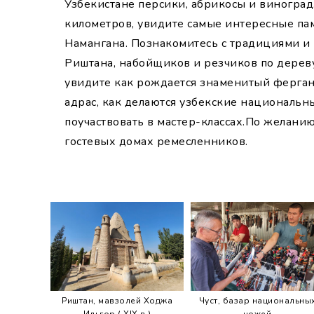
Узбекистане персики, абрикосы и виноград
километров, увидите самые интересные па
Намангана. Познакомитесь с традициями и
Риштана, набойщиков и резчиков по дерев
увидите как рождается знаменитый ферганс
адрас, как делаются узбекские национальн
поучаствовать в мастер-классах.По желанию
гостевых домах ремесленников.
Риштан, мавзолей Ходжа
Чуст, базар национальны
Ильгор ( XIX в.)
ножей