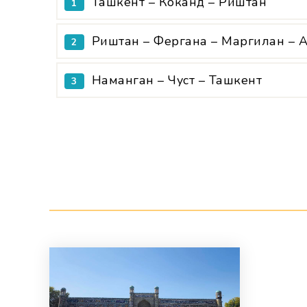
Ташкент – Коканд – Риштан
1
Риштан – Фергана – Маргилан – 
2
Наманган – Чуст – Ташкент
3