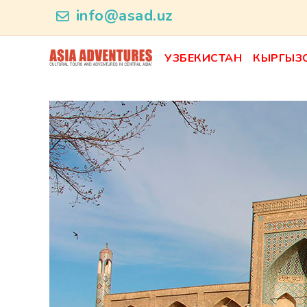
product_id103
info@asad.uz
УЗБЕКИСТАН
КЫРГЫЗ