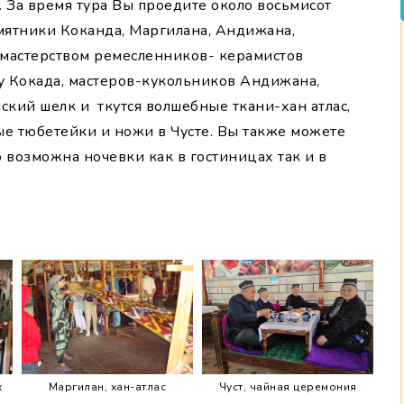
. За время тура Вы проедите около восьмисот
мятники Коканда, Маргилана, Андижана,
 мастерством ремесленников- керамистов
у Кокада, мастеров-кукольников Андижана,
кий шелк и ткутся волшебные ткани-хан атлас,
ые тюбетейки и ножи в Чусте. Вы также можете
 возможна ночевки как в гостиницах так и в
х
Маргилан, хан-атлас
Чуст, чайная церемония