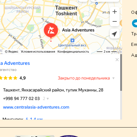
Оф
Тр
Em
Ад