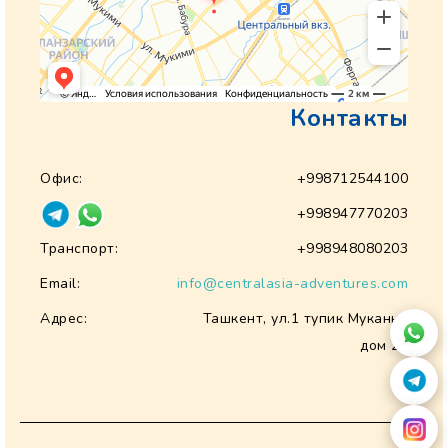
Контакты
Офис:
+998712544100
+998947770203
Транспорт:
+998948080203
Email:
info@centralasia-adventures.com
Адрес:
Ташкент, ул.1 тупик Муканна
дом 28