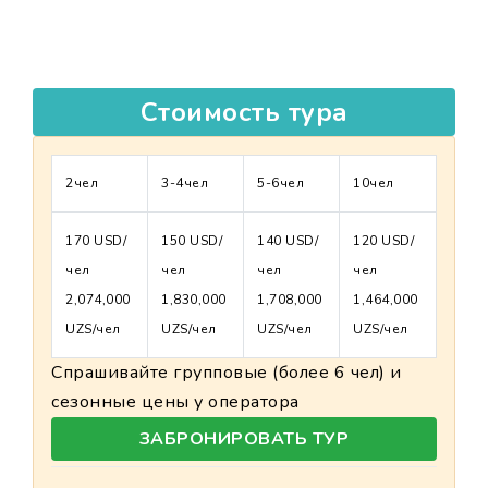
Стоимость тура
2чел
3-4чел
5-6чел
10чел
170 USD/
150 USD/
140 USD/
120 USD/
чел
чел
чел
чел
2,074,000
1,830,000
1,708,000
1,464,000
UZS/чел
UZS/чел
UZS/чел
UZS/чел
Спрашивайте групповые (более 6 чел) и
сезонные цены у оператора
ЗАБРОНИРОВАТЬ ТУР