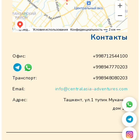
Контакты
Офис:
+998712544100
+998947770203
Транспорт:
+998948080203
Email:
info@centralasia-adventures.com
Адрес:
Ташкент, ул.1 тупик Муканна
дом 28