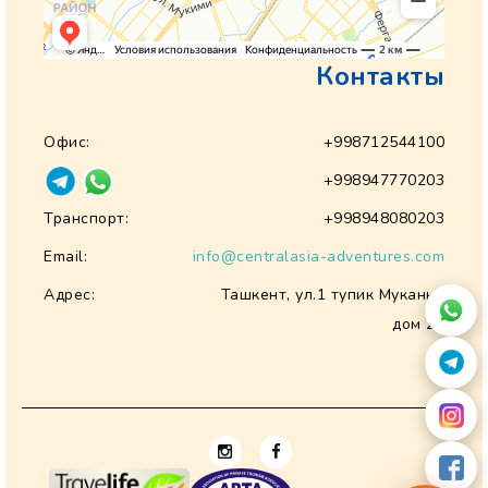
Контакты
Офис:
+998712544100
+998947770203
Транспорт:
+998948080203
Email:
info@centralasia-adventures.com
Адрес:
Ташкент, ул.1 тупик Муканна
дом 28