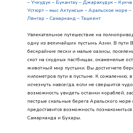
– Учкудук – Букантау – Джаракудук – Кукча
Устюрт – мыс Актумсык – Аральское море – 
Лянгар – Самарканд – Ташкент
Увлекательное путешествие на полноприв
одну из величайших пустынь Азии. В пути 
бескрайние пески и малые оазисы, поселени
скот на скудных пастбищах, окаменелые ос
животный мир пустыни. Вы достигнете бере
километров пути в пустыне. К сожалению, 
исчезнуть навсегда, если не свершится чуд
возможность увидеть останки кораблей, за
пестрые скальные берега Аральского моря 
предоставится возможность познакомиться
Самарканда и Бухары.