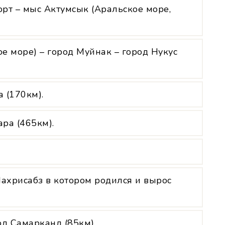
юрт – мыс Актумсык (Аральское море,
е море) – город Муйнак – город Нукус
а (170км).
ара (465км).
Шахрисабз в котором родился и вырос
од Самарканд (85км).