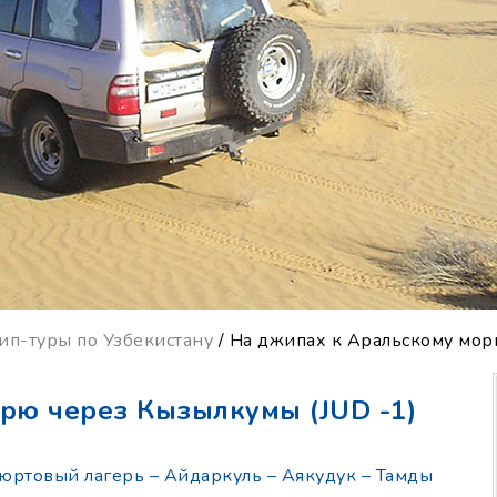
п-туры по Узбекистану
/ На джипах к Аральскому мо
рю через Кызылкумы (JUD -1)
юртовый лагерь – Айдаркуль – Аякудук – Тамды