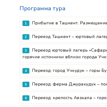
Программа тура
Прибытие в Ташкент. Размещение 
1
Переезд Ташкент – юртовый лаге
2
Переезд юртовый лагерь «Сафари»
3
горячие источники вблизи города Учк
Переезд: город Учкудук – горы Б
4
Переезд: ферма Джуракудук – пос
5
Переезд: крепость Аязкала – горо
6