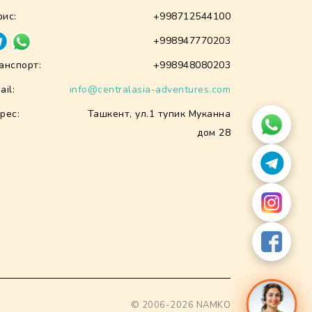
ис:
+998712544100
+998947770203
анспорт:
+998948080203
ail:
info@centralasia-adventures.com
рес:
Ташкент, ул.1 тупик Муканна
дом 28
© 2006-2026
NAMKO