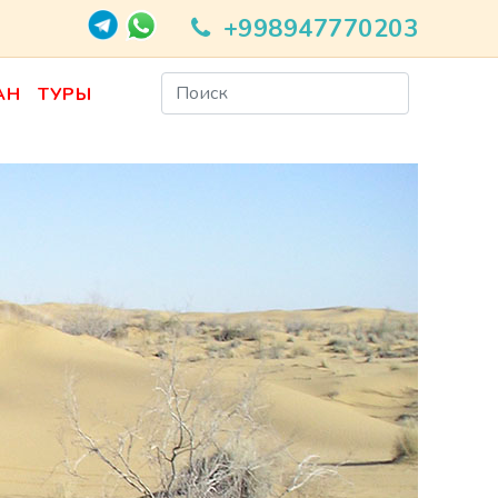
+998947770203
АН
ТУРЫ