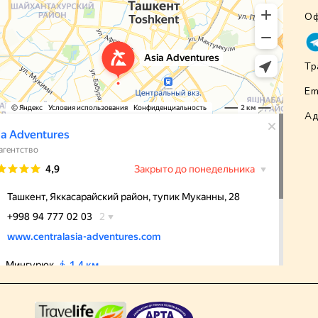
Оф
Тр
Em
Ад