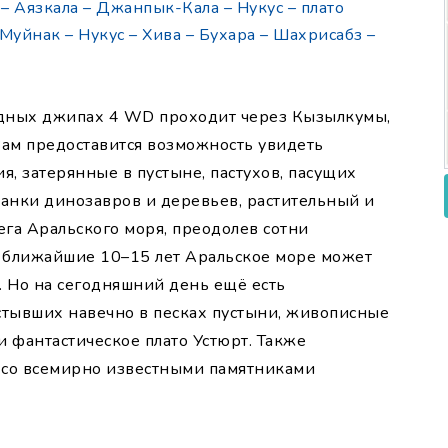
 – Аязкала – Джанпык-Кала – Нукус – плато
Муйнак – Нукус – Хива – Бухара – Шахрисабз –
одных джипах 4 WD проходит через Кызылкумы,
Вам предоставится возможность увидеть
я, затерянные в пустыне, пастухов, пасущих
танки динозавров и деревьев, растительный и
га Аральского моря, преодолев сотни
в ближайшие 10–15 лет Аральское море может
о. Но на сегодняшний день ещё есть
стывших навечно в песках пустыни, живописные
и фантастическое плато Устюрт. Также
 со всемирно известными памятниками