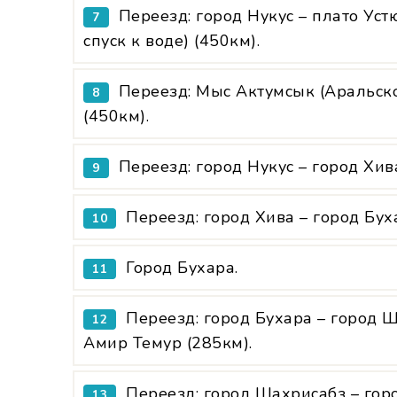
Переезд: город Нукус – плато Уст
7
спуск к воде) (450км).
Переезд: Мыс Актумсык (Аральско
8
(450км).
Переезд: город Нукус – город Хив
9
Переезд: город Хива – город Бух
10
Город Бухара.
11
Переезд: город Бухара – город 
12
Амир Темур (285км).
Переезд: город Шахрисабз – гор
13