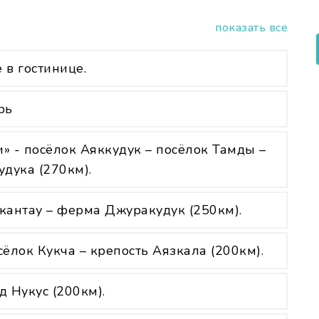
показать все
в гостинице.
рь
 - посёлок Аяккудук – посёлок Тамды –
удука (270км).
укантау – ферма Джуракудук (250км).
ёлок Кукча – крепость Аязкала (200км).
д Нукус (200км).