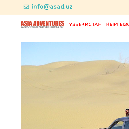
product_id77
info@asad.uz
УЗБЕКИСТАН
КЫРГЫЗ