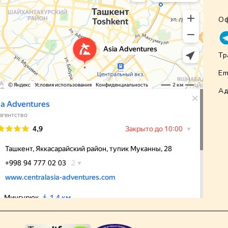
Оф
Тр
Em
Ад