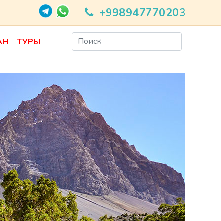
+998947770203
АН
ТУРЫ