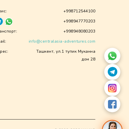
ис:
+998712544100
+998947770203
анспорт:
+998948080203
ail:
info@centralasia-adventures.com
рес:
Ташкент, ул.1 тупик Муканна
дом 28