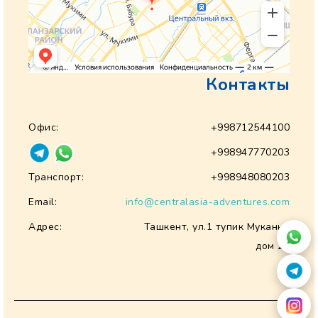
Контакты
Офис:
+998712544100
+998947770203
Транспорт:
+998948080203
Email:
info@centralasia-adventures.com
Адрес:
Ташкент, ул.1 тупик Муканна
дом 28