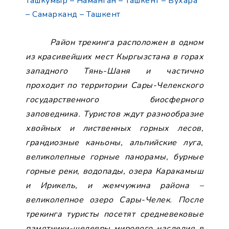
Ташкумыр – Наманган – Ташкент – Бухара
– Самарканд – Ташкент
Район трекинга расположен в одном
из красивейших мест Кыргызстана в горах
западного Тянь-Шаня и частично
проходит по территории Сары-Челекского
государственного биосферного
заповедника. Туристов ждут разнообразие
хвойных и лиственных горных лесов,
грандиозные каньоны, альпийские луга,
великолепные горные панорамы, бурные
горные реки, водопады, озера Каракамыш
и Ирикель, и жемчужина района –
великолепное озеро Сары-Челек. После
трекинга туристы посетят средневековые
памятники-шедевры мирового наследия в