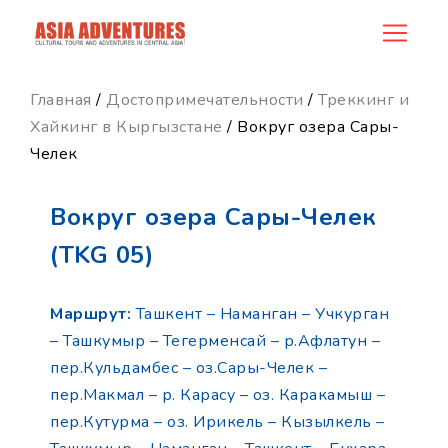
product_id35
Главная
/
Достопримечательности
/
Треккинг и
Хайкинг в Кыргызстане
/ Вокруг озера Сары-
Челек
Вокруг озера Сары-Челек
(TKG 05)
Маршрут:
Ташкент – Наманган – Учкурган
– Ташкумыр – Тегерменсай – р.Афлатун –
пер.Кульдамбес – оз.Сары-Челек –
пер.Макмал – р. Карасу – оз. Каракамыш –
пер.Кутурма – оз. Ирикель – Кызылкель –