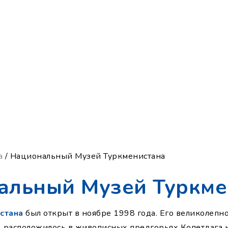
а
/ Национальный Музей Туркменистана
альный Музей Туркме
стана
был открыт в ноябре 1998 года. Его великолепн
е, расположилось в живописных предгорьях Копетдага 