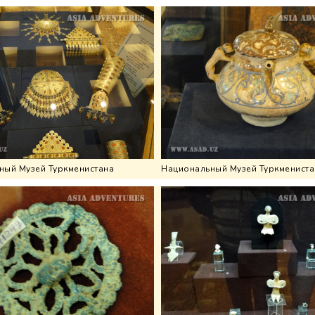
ный Музей Туркменистана
Национальный Музей Туркмениста