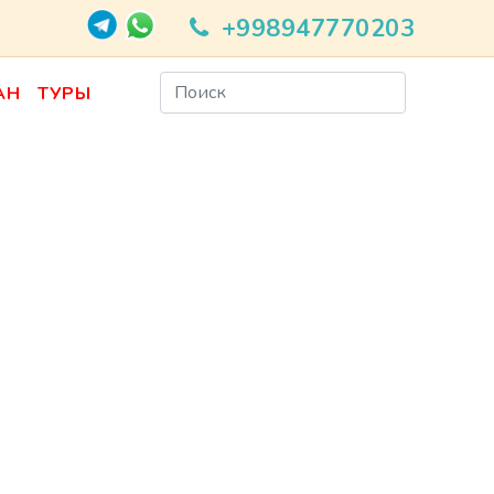
+998947770203
АН
ТУРЫ