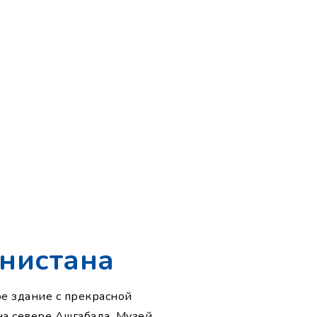
нистана
ое здание с прекрасной
на севере Ашгабада. Музей