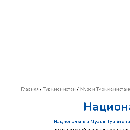
Главная
/
Туркменистан
/
Музеи Туркменистан
Национ
Национальный Музей Туркмени
архитектурой в восточном стил