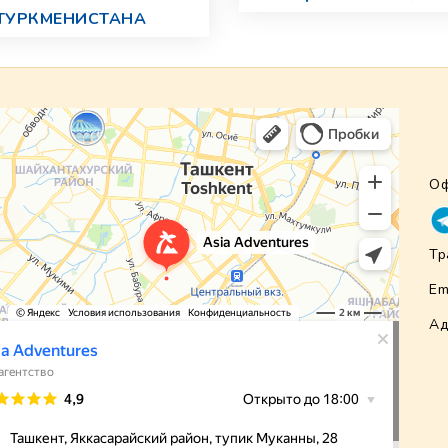
ТУРКМЕНИСТАНА
Оф
Тр
Em
Ад