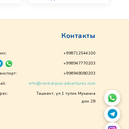
Контакты
ис:
+998712544100
+998947770203
анспорт:
+998948080203
ail:
info@centralasia-adventures.com
рес:
Ташкент, ул.1 тупик Муканна
дом 28