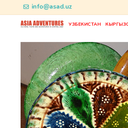
news_id
info@asad.uz
УЗБЕКИСТАН
КЫРГЫЗ