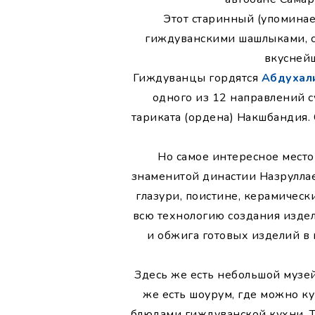
Этот старинный (упоминае
гиждуванскими шашлыками, с
вкуснейш
Гиждуванцы гордятся
Абдухал
одного из 12 направлений с
тариката (ордена) Накшбандия.
Но самое интересное место
знаменитой династии Назруллае
глазури, поистине, керамическ
всю технологию создания издел
и обжига готовых изделий в 
Здесь же есть небольшой музей
же есть шоурум, где можно к
блюдами гиждуванской кухни. Та