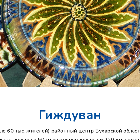
Гиждуван
ло 60 тыс. жителей) районный центр Бухарской област
канд-Бухара в 50км восточнее Бухары и 230 км запад