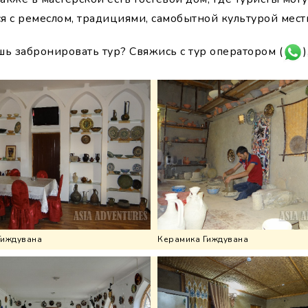
я с ремеслом, традициями, самобытной культурой местн
шь забронировать тур? Свяжись с тур оператором (
)
Гиждувана
Керамика Гиждувана