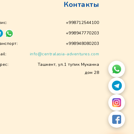
Контакты
ис:
+998712544100
+998947770203
анспорт:
+998948080203
ail:
info@centralasia-adventures.com
рес:
Ташкент, ул.1 тупик Муканна
дом 28