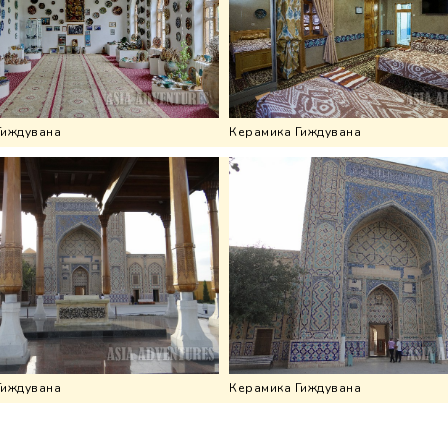
Гиждувана
Керамика Гиждувана
Гиждувана
Керамика Гиждувана