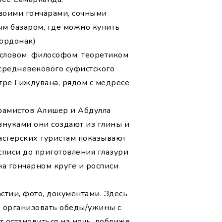
своими гончарами, сочными
м базаром, где можно купить
шордонак)
гословом, философом, теоретиком
 средневекового суфистского
тре Гиждувана, рядом с медресе
рамистов Алишер и Абдулла
внуками они создают из глины и
мастерских туристам показывают
списи до приготовления глазури
на гончарном круге и росписи
стии, фото, документами. Здесь
о организовать обеды/ужины с
т остановиться на ночь, поближе