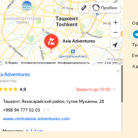
Оф
Тр
Em
Ад