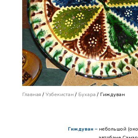
Главная
/
Узбекистан
/
Бухара
/ Гиждуван
Гиждуван –
небольшой (око
автобане Самар