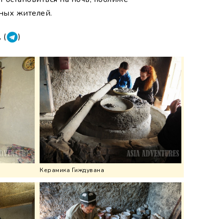
ых жителей. ​
, (
)
Керамика Гиждувана