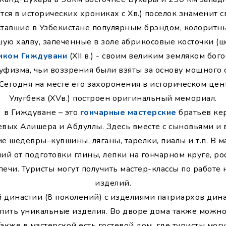
тся в исторических хрониках с Xв.) поселок знаменит 
тавшие в Узбекистане популярным брэндом, колоритны
ую халву, запеченные в золе абрикосовые косточки (
иком Гиждувани
(XII в.) - своим великим земляком бо
уфизма, чьи воззрения были взяты за основу мощного
 Сегодня на месте его захоронения в историческом цен
Улугбека (XVв.) построен оригинальный мемориал.
 в Гиждуване – это
гончарные мастерские
братьев ке
вых Алишера и Абдуллы. Здесь вместе с сыновьями и 
ие шедевры–кувшины, ляганы, тарелки, пиалы и т.п. В 
ий от подготовки глины, лепки на гончарном круге, ро
печи. Туристы могут получить мастер-классы по работе 
изделий.
 династии (8 поколений) с изделиями патриархов дина
упить уникальные изделия. Во дворе дома также можн
кже в мастерской есть гостевой дом, где туристы могу