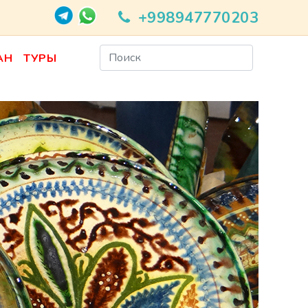
+998947770203
АН
ТУРЫ