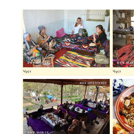
Чуст
Чуст