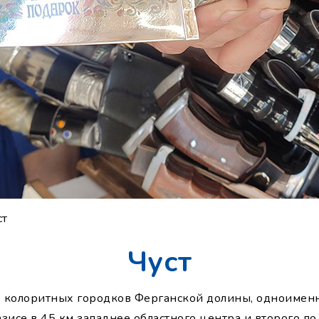
ст
Чуст
х колоритных городков Ферганской долины, одноимен
зисе в 45 км западнее областного центра и второго по