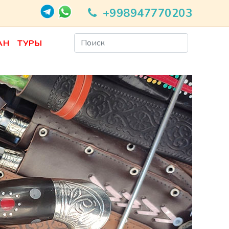
+998947770203
АН
ТУРЫ