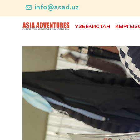
news_id
info@asad.uz
УЗБЕКИСТАН
КЫРГЫЗ