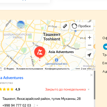
Оф
Тр
Em
Ад