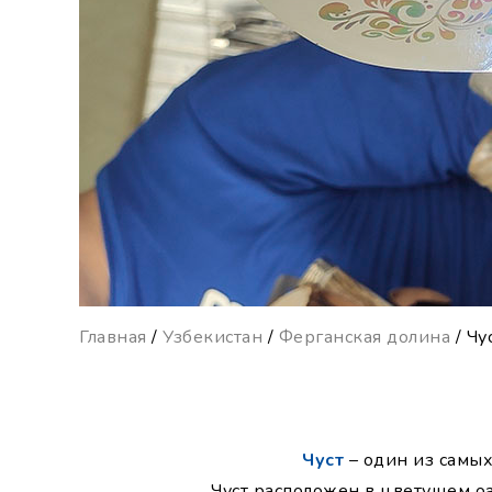
Главная
/
Узбекистан
/
Ферганская долина
/ Чу
Чуст
– один из самы
Чуст расположен в цветущем оа