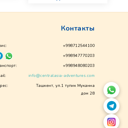
Контакты
ис:
+998712544100
+998947770203
анспорт:
+998948080203
ail:
info@centralasia-adventures.com
рес:
Ташкент, ул.1 тупик Муканна
дом 28