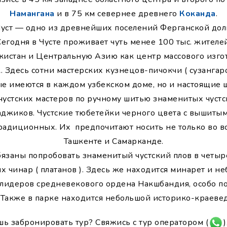
Намангана
и в 75 км севернее древнего
Коканда
.
Чуст — одно из древнейших поселений Ферганской доли
Сегодня в Чусте проживает чуть менее 100 тыс. жителей
бекистан и Центральную Азию как центр массового изг
 Здесь сотни мастерских кузнецов-пичокчи ( сузангаро
ые имеются в каждом узбекском доме, но и настоящие 
 чустских мастеров по ручному шитью знаменитых чуст
таджиков. Чустские тюбетейки черного цвета с вышит
традиционных. Их предпочитают носить не только во вс
Ташкенте и Самарканде.
обязаны попробовать знаменитый чустский плов в четыр
х чинар ( платанов ). Здесь же находится минарет и 
 лидеров средневекового ордена Накшбандия, особо по
 Также в парке находится небольшой историко-краеве
шь забронировать тур? Свяжись с тур оператором (
)