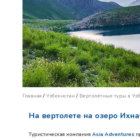
Главная
/
Узбекистан
/
Вертолётные туры в Уз
На вертолете на озеро Ихна
Туристическая компания
Asia Adventures
пр