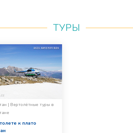
ТУРЫ
тан | Вертолётные туры в
тане
толете к плато
ан