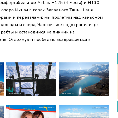
омфортабильном Airbus H125 (4 места) и H130
 озеро Ихнач в горах Западного Тянь-Шаня.
орами и перевалами: мы пролетим над каньоном
водопады и озера, Чарвакское водохранилище,
хребты и остановимся на пикник на
ние. Отдохнув и пообедав, возвращаемся в