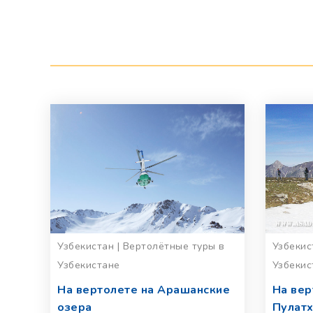
Узбекистан | Вертолётные туры в
Узбекис
Узбекистане
Узбекис
На вертолете на Арашанские
На вер
озера
Пулатх