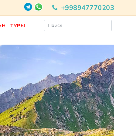
+998947770203
АН
ТУРЫ