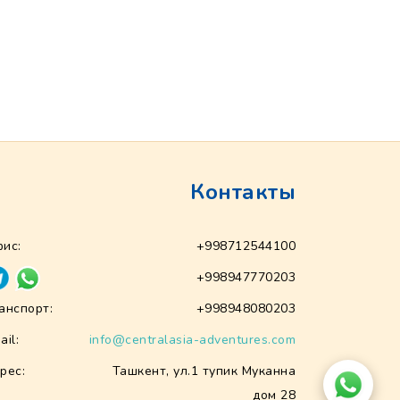
Контакты
ис:
+998712544100
+998947770203
анспорт:
+998948080203
ail:
info@centralasia-adventures.com
рес:
Ташкент, ул.1 тупик Муканна
дом 28