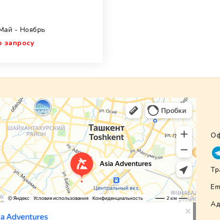
 Май - Ноябрь
о запросу
Оф
Тр
Em
Ад