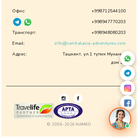
Офис:
+998712544100
+998947770203
Транспорт:
+998948080203
Email:
info@centralasia-adventures.com
Адрес:
Ташкент, ул.1 тупик Муканна
дом 28
© 2006-2026
NAMKO