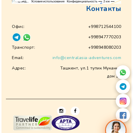
Контакты
Офис:
+998712544100
+998947770203
Транспорт:
+998948080203
Email:
info@centralasia-adventures.com
Адрес:
Ташкент, ул.1 тупик Муканна
дом 28