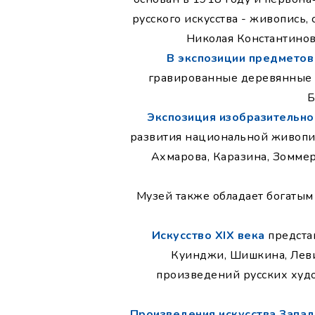
русского искусства - живопись,
Николая Константинов
В экспозиции предметов
гравированные деревянные и
Б
Экспозиция изобразительно
развития национальной живопис
Ахмарова, Каразина, Зоммера
Музей также обладает богатым
Искусство XIX века
представ
Куинджи, Шишкина, Леви
произведений русских худож
Произведения искусства Запа