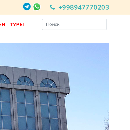
+998947770203
АН
ТУРЫ