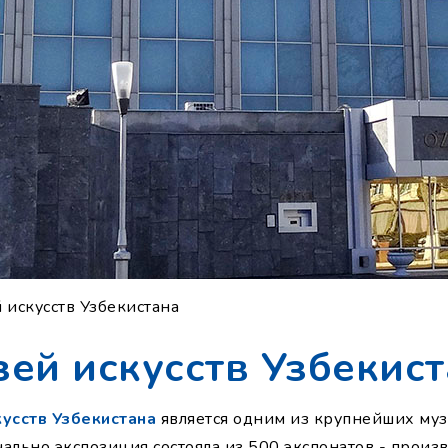
 искусств Узбекистана
ей искусств Узбекис
усств Узбекистана
является одним из крупнейших муз
чально экспозиция состояла из 500 экспонатов - прои