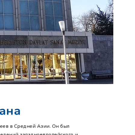
тана
еев в Средней Азии. Он был
зведений западноевропейского и