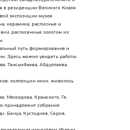
лся в резиденции Великого Князя
вой экспозиции музея.
а, керамика, расписные и
вки, расписанные золотом из
ы.
альный путь формирования и
ии. Здесь можно увидеть работы
ва, Тансыкбаева, Абдуллаева,
ков: коллекции икон, живопись
а, Мясоедова, Крамского, Ге,
ею принадлежит собрание
»: Бенуа, Кустодиев, Серов,
 прикладным искусством Италии,