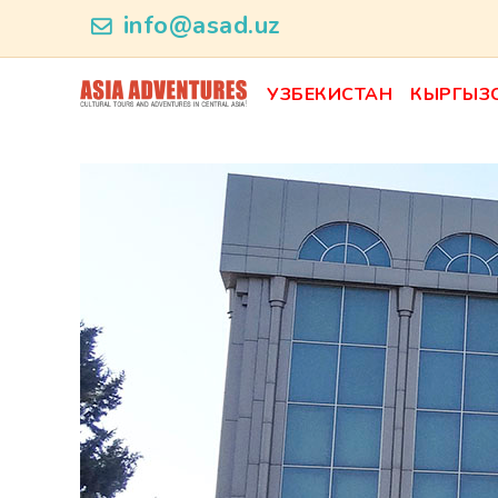
news_id
info@asad.uz
УЗБЕКИСТАН
КЫРГЫЗ