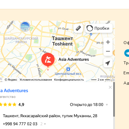
Оф
Тр
Em
Ад