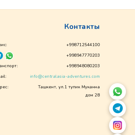
Контакты
ис:
+998712544100
+998947770203
анспорт:
+998948080203
ail:
info@centralasia-adventures.com
рес:
Ташкент, ул.1 тупик Муканна
дом 28