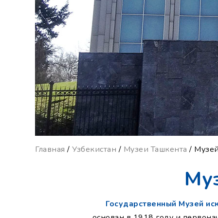
Главная
/
Узбекистан
/
Музеи Ташкента
/ Музей
Муз
Государственный Музей иск
основан в 1918 году и первона