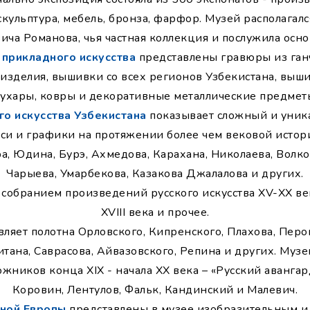
 скульптура, мебель, бронза, фарфор. Музей располага
ича Романова, чья частная коллекция и послужила осно
 прикладного искусства
представлены гравюры из ганч
зделия, вышивки со всех регионов Узбекистана, выши
ухары, ковры и декоративные металлические предмет
го искусства Узбекистана
показывает сложный и уник
и и графики на протяжении более чем вековой истор
, Юдина, Бурэ, Ахмедова, Карахана, Николаева, Волко
Чарыева, Умарбекова, Казакова Джалалова и других.
 собранием произведений русского искусства XV-XX ве
XVIII века и прочее.
ляет полотна Орловского, Кипренского, Плахова, Перов
тана, Саврасова, Айвазовского, Репина и других. Муз
ников конца XIX - начала XX века – «Русский авангард
Коровин, Лентулов, Фальк, Кандинский и Малевич.
дной Европы
представлены в музее изобразительным и