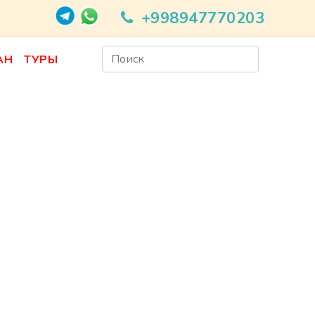
+998947770203
АН
ТУРЫ