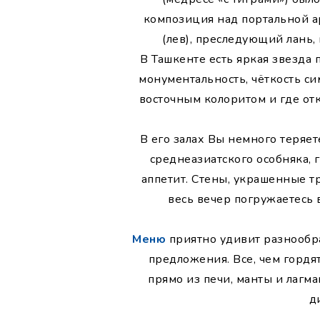
композиция над портальной ар
(лев), преследующий лань,
В Ташкенте есть яркая звезда
монументальность, чёткость с
восточным колоритом и где от
В его залах Вы немного теряет
среднеазиатского особняка, 
аппетит. Стены, украшенные т
весь вечер погружаетесь 
Меню
приятно удивит разнообра
предложения. Все, чем гордят
прямо из печи, манты и лагм
д