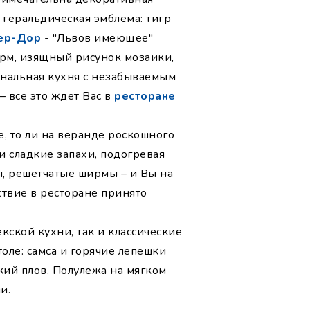
 геральдическая эмблема: тигр
ер-Дор
- "Львов имеющее"
орм, изящный рисунок мозаики,
ональная кухня с незабываемым
 все это ждет Вас в
ресторане
е, то ли на веранде роскошного
и сладкие запахи, подогревая
ы, решетчатые ширмы – и Вы на
ствие в ресторане принято
ской кухни, так и классические
толе: самса и горячие лепешки
кий плов. Полулежа на мягком
и.