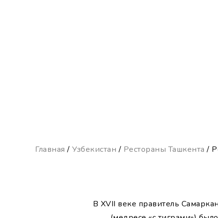
Главная
/
Узбекистан
/
Рестораны Ташкента
/ 
В XVII веке правитель Самарк
(медресе «с тиграми») бы