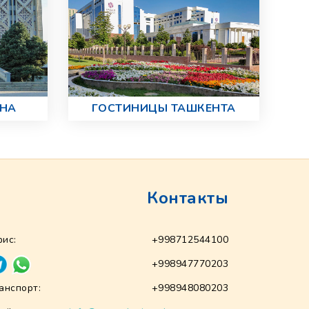
АНА
ГОСТИНИЦЫ ТАШКЕНТА
Контакты
ис:
+998712544100
+998947770203
анспорт:
+998948080203