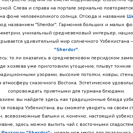
кой. Слева и справа на портале зеркально повторяется
 на фоне человеколикого солнца. Отсюда и название
Ш
 под названием "Sherdor". Гармония больших и малых ф
имметрии, уникальный средневековый интерьер, наци
крывается удивительный мир солнечного Узбекистана —
"Sherdor"
.
есь: то ли оказались в средневековом персидском замк
где хозяева уже приготовили угощение, плывут тонкие 
радиционными узорами, высокие потолки, ковры, стен
в атмосферу сказочного Востока. Эстетическое удоволь
сопровождать приятными для гурмана блюдами.
зием: вы найдете здесь как традиционные блюда узбек
ся повара Узбекистана, вы сможете увидеть на своём с
ан, всевозможные балыки и, конечно, настоящий узбекс
иване, здесь можно выпить чай с восточными сладостям
Ресторан "Sherdor"
- идеальное место для праздника.