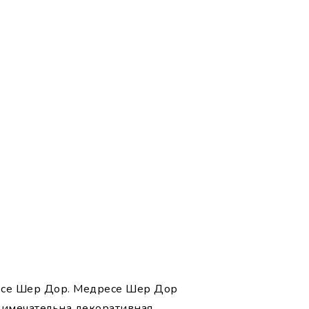
ресе Шер Дор. Медресе Шер Дор
римечательна декоративная