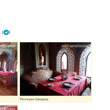
, (
)
Ресторан Шердор