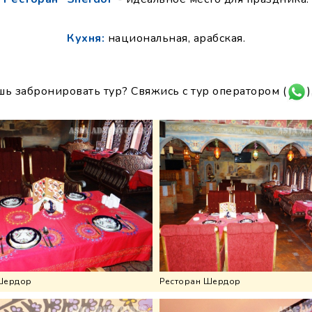
Кухня:
национальная, арабская.
шь забронировать тур? Свяжись с тур оператором (
)
Шердор
Ресторан Шердор