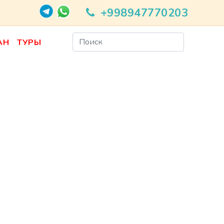
+998947770203
АН
ТУРЫ