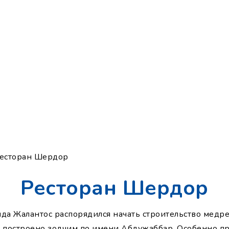
Ресторан Шердор
Ресторан Шердор
анда Жалантос распорядился начать строительство мед
ло построено зодчим по имени Абдужаббар. Особенно п