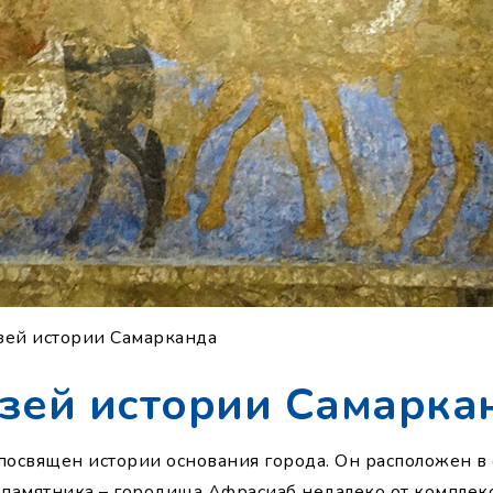
зей истории Самарканда
зей истории Самарка
посвящен истории основания города. Он расположен в 
 памятника – городища Афрасиаб недалеко от комплек