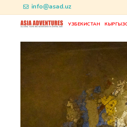
news_id
info@asad.uz
УЗБЕКИСТАН
КЫРГЫЗ