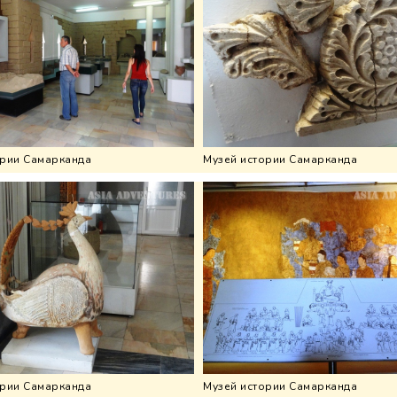
ории Самарканда
Музей истории Самарканда
ории Самарканда
Музей истории Самарканда