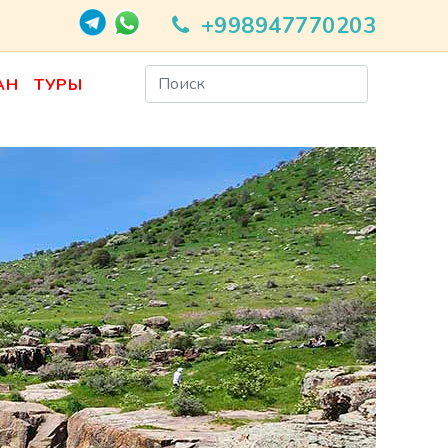
+998947770203
АН
ТУРЫ