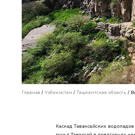
Главная
/
Узбекистан
/
Ташкентская область
/ В
Каскад Таваксайских водопадов
ручья Таваксай в предгорьях хр