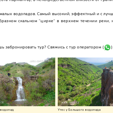
 малых водопадов. Самый высокий, эффектный и с лу
бразном скальном “цирке” в верхнем течении реки, 
шь забронировать тур? Свяжись с тур оператором (
)
 водопад
Утес у Большого водопада