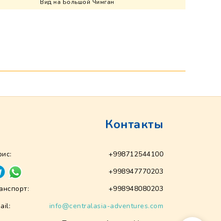
Вид на Большой Чимган
Контакты
ис:
+998712544100
+998947770203
анспорт:
+998948080203
ail:
info@centralasia-adventures.com