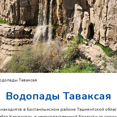
одопады Таваксая
Водопады Таваксая
 находится в Бостанлыкском районе Ташкентской област
ебта Каржантау, в непосредственной близости от границ