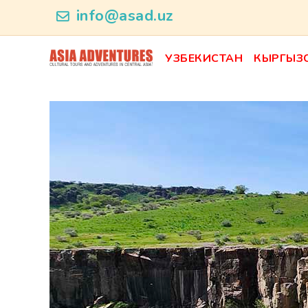
news_id
info@asad.uz
УЗБЕКИСТАН
КЫРГЫЗ