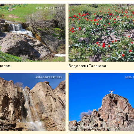
допад
Водопады Таваксая