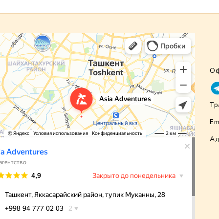
Оф
Тр
Em
Ад