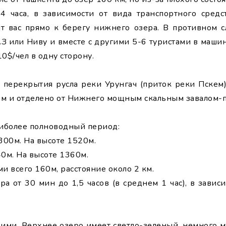
4 часа, в зависимости от вида транспортного средс
т вас прямо к берегу нижнего озера. В противном с
АЗ или Ниву и вместе с другими 5-6 туристами в машин
0$/чел в одну сторону.
е перекрытия русла реки Урунгач (приток реки Пскем
0м и отделено от Нижнего мощным скальным завалом-п
аиболее полноводный период:
300м. На высоте 1520м.
0м. На высоте 1360м.
и всего 160м, расстояние около 2 км.
ра от 30 мин до 1,5 часов (в среднем 1 час), в зави
кими. Верхнее озеро имеет светло-зеленый, немного