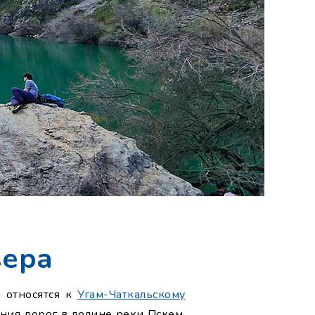
зера
и относятся к
Угам-Чаткальскому
ояния дорог в долине реки Пскем,