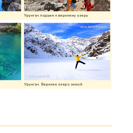
Урунгач подъем к верхнему озеру
Урунгач. Верхнее озеро зимой