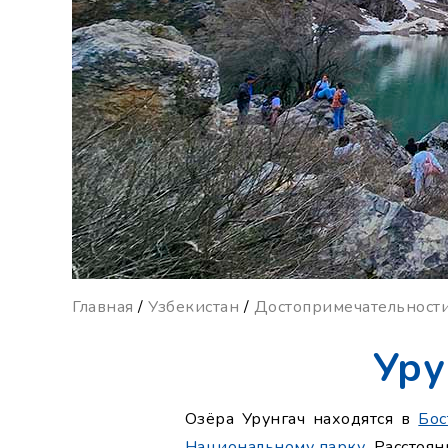
Главная
/
Узбекистан
/
Достопримечательност
Уру
Озёра Урунгач находятся в
Бос
Национальному парку
. Расстоя