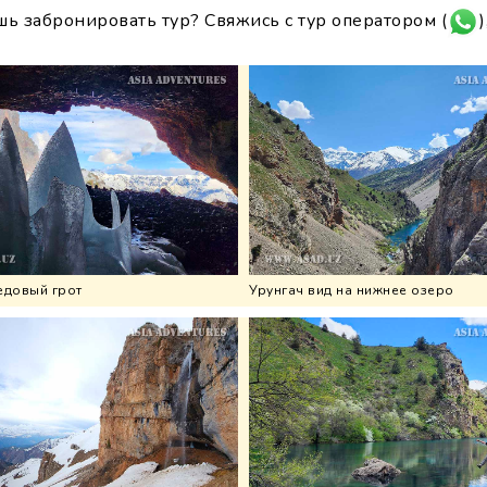
шь забронировать тур? Свяжись с тур оператором (
)
едовый грот
Урунгач вид на нижнее озеро