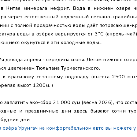
в Китае минерала нефрит. Вода в нижнем озере чи
ра через естественный подземный песчано-гравийн
тании с полной прозрачностью воды даёт потрясающе-к
ратура воды в озёрах варьируется от 3°С (апрель-май)
ающиеся окунуться в эти холодные воды...
2я декада апреля - середина июня. Летом нижнее озер
ься цветением Тюльпана Туркестанского.
 к красивому сезонному водопаду (высота 2500 м.н.у
перепад высот 1200м. )
заплатить эко-сбор 21 000 сум (весна 2026), что сост
одные и праздничные дни здесь бывают сотни турис
 будние дни.
а озёра Урунгач на комфортабельном авто вы можете у 