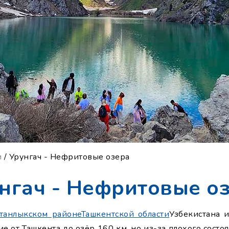
и
/ Урунгач - Нефритовые озера
нгач - Нефритовые о
танлыкском районе
Ташкентской области
Узбекистана 
ние от Ташкента до озёр 160 км, но из-за плохого сост