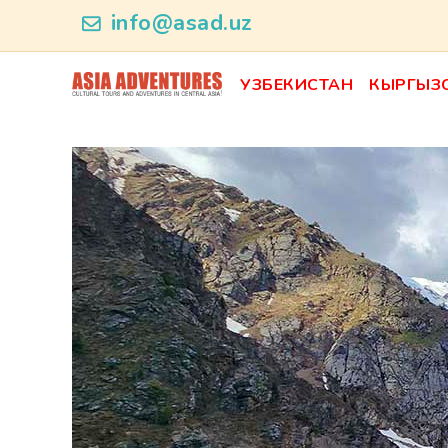
news_id
info@asad.uz
УЗБЕКИСТАН
КЫРГЫЗ