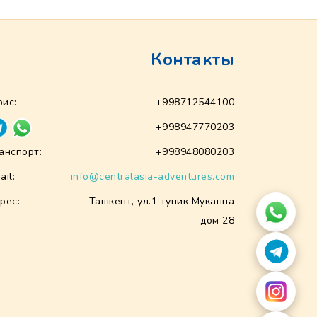
Контакты
ис:
+998712544100
+998947770203
анспорт:
+998948080203
ail:
info@centralasia-adventures.com
рес:
Ташкент, ул.1 тупик Муканна
дом 28