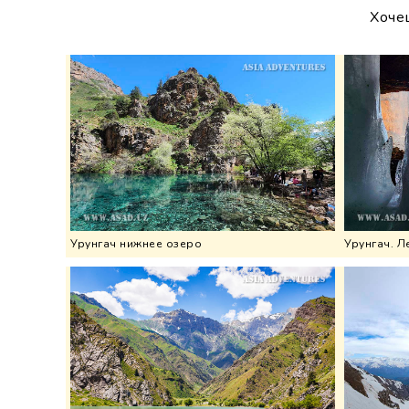
Хоче
Урунгач нижнее озеро
Урунгач. Л