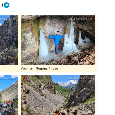
, (
)
Урунгач. Ледовый грот