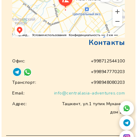
Контакты
Офис:
+998712544100
+998947770203
Транспорт:
+998948080203
Email:
info@centralasia-adventures.com
Адрес:
Ташкент, ул.1 тупик Муканна
дом 28