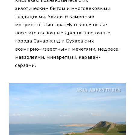
кишлаках, познакомитесь с их
экзотическим бытом и многовековыми
традициями. Увидите каменные
монументы Лянгара. Ну и конечно же
посетите сказочные древне-восточные
города Самарканд и Бухара с их
всемирно-известными мечетями, медресе,
мавзолеями, минаретами, караван-
сараями.