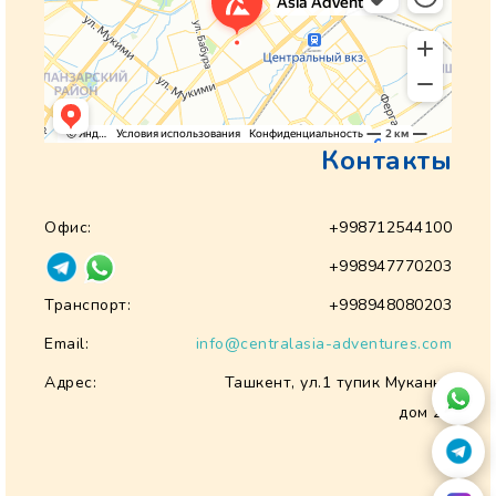
Контакты
Офис:
+998712544100
+998947770203
Транспорт:
+998948080203
Email:
info@centralasia-adventures.com
Адрес:
Ташкент, ул.1 тупик Муканна
дом 28