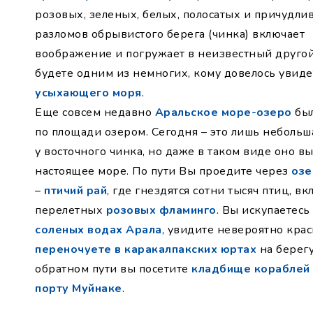
розовых, зеленых, белых, полосатых и причудли
разломов обрывистого берега (чинка) включает
воображение и погружает в неизвестный другой
будете одним из немногих, кому довелось увиде
усыхающего моря
.
Еще совсем недавно
Аральское море-озеро
был
по площади озером. Сегодня – это лишь небольш
у восточного чинка, но даже в таком виде оно в
настоящее море. По пути Вы проедите через
озе
–
птичий рай
, где гнездятся сотни тысяч птиц, вк
перелетных
розовых фламинго
. Вы искупаетесь
соленых водах Арала
, увидите невероятно крас
переночуете в каракалпакских юртах
на берегу
обратном пути вы посетите
кладбище кораблей
порту Муйнаке
.