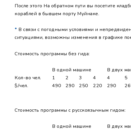
После этого На обратном пути вы посетите клад
кораблей в бывшем порту Муйнаке.
*
В связи с погодными условиями и непредвид
ситуациями, возможны изменения в графике по
Стоимость программы без гида:
В одной машине
В двух м
Кол-во чел.
1
2
3
4
4
5
$/чел.
490
290
250
220
290
26
Стоимость программы с русскоязычным гидом:
В одной машине
В двух м