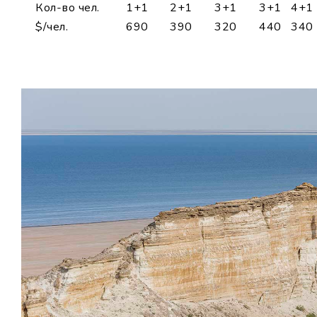
Кол-во чел.
1+1
2+1
3+1
3+1
4+1
$/чел.
690
390
320
440
340