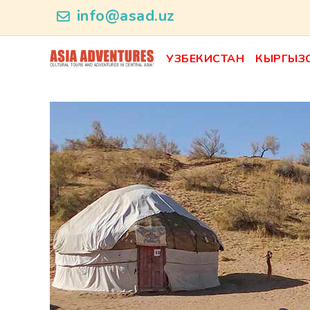
product_id208
info@asad.uz
УЗБЕКИСТАН
КЫРГЫЗ