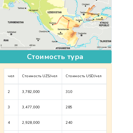
Стоимость тура
чел
Стоимость UZS/чел
Стоимость USD/чел
2
3,782,000
310
3
3,477,000
285
4
2,928,000
240