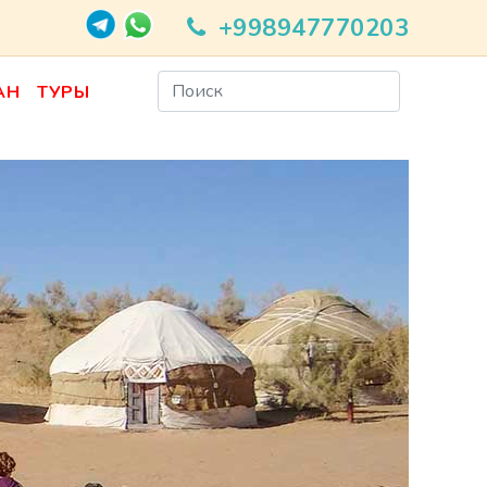
+998947770203
АН
ТУРЫ