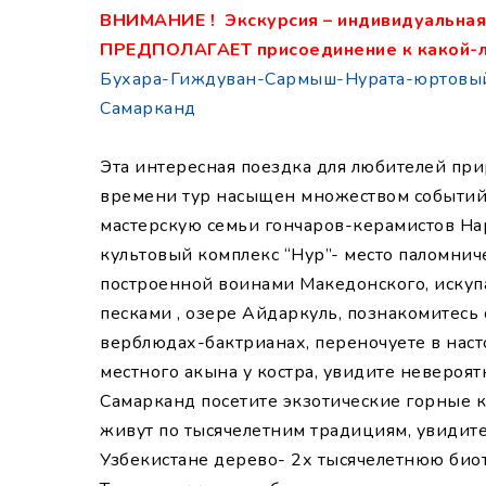
ВНИМАНИЕ ! Экскурсия – индивидуальная,
ПРЕДПОЛАГАЕТ присоединение к какой-л
Бухара-Гиждуван-Сармыш-Нурата-юртовый 
Самарканд
Эта интересная поездка для любителей п
времени тур насыщен множеством событий, 
мастерскую семьи гончаров-керамистов На
культовый комплекс “Нур”- место паломнич
построенной воинами Македонского, искупа
песками , озере Айдаркуль, познакомитесь 
верблюдах-бактрианах, переночуете в наст
местного акына у костра, увидите невероят
Самарканд посетите экзотические горные к
живут по тысячелетним традициям, увидит
Узбекистане дерево- 2х тысячелетнюю биот