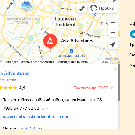
Оф
Тр
Em
Ад