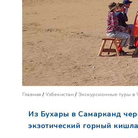
Главная
/
Узбекистан
/
Экскурсионные туры в 
Из Бухары в Самарканд че
экзотический горный кишл