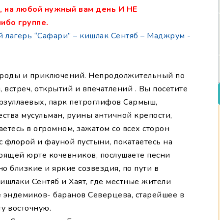
 на любой нужный вам день И НЕ
ибо группе.
лагерь “Сафари” – кишлак Сентяб – Маджрум -
рироды и приключений. Непродолжительный по
встреч, открытий и впечатлений . Вы посетите
рзуллаевых, парк петроглифов Сармыш,
ества мусульман, руины античной крепости,
етесь в огромном, зажатом со всех сторон
с флорой и фауной пустыни, покатаетесь на
оящей юрте кочевников, послушаете песни
но близкие и яркие созвездия, по пути в
ишлаки Сентяб и Хаят, где местные жители
е эндемиков- баранов Северцева, старейшее в
у восточную.