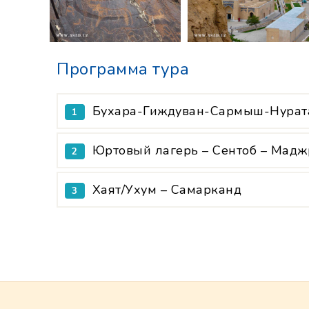
Программа тура
Бухара-Гиждуван-Сармыш-Нурат
1
Юртовый лагерь – Сентоб – Мадж
2
Хаят/Ухум – Самарканд
3