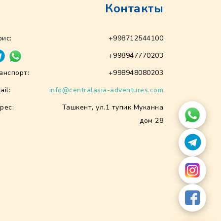
Контакты
ис:
+998712544100
+998947770203
анспорт:
+998948080203
ail:
info@centralasia-adventures.com
рес:
Ташкент, ул.1 тупик Муканна
дом 28