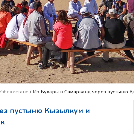
Узбекистане
/ Из Бухары в Самарканд через пустыню 
рез пустыню Кызылкум и
ак