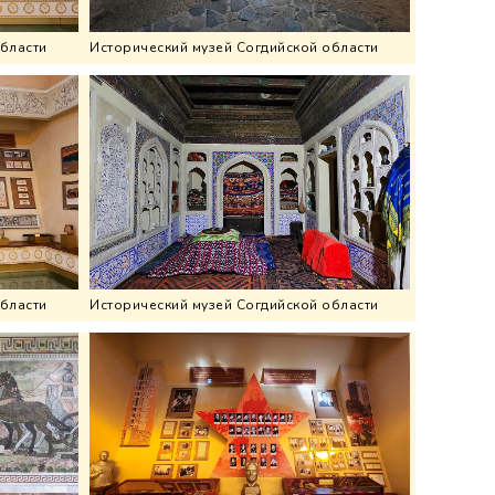
области
Исторический музей Согдийской области
области
Исторический музей Согдийской области