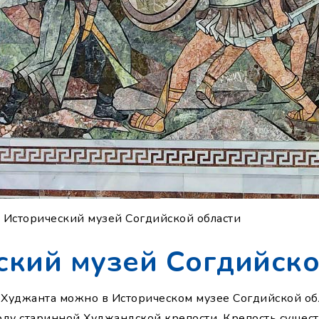
 Исторический музей Согдийской области
ский музей Согдийско
 Худжанта можно в Историческом музее Согдийской обл
ду старинной Худжандской крепости. Крепость сущест