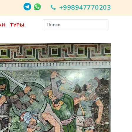
+998947770203
АН
ТУРЫ