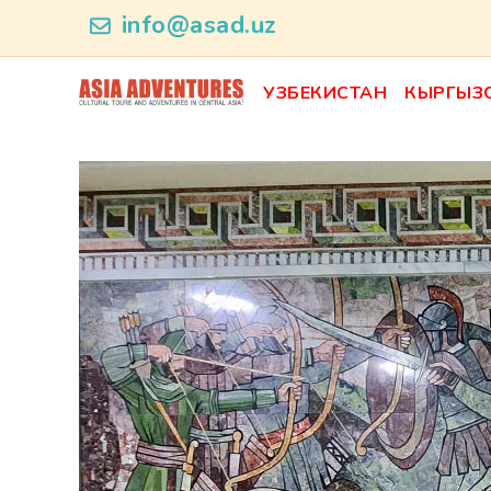
news_id
info@asad.uz
УЗБЕКИСТАН
КЫРГЫЗ