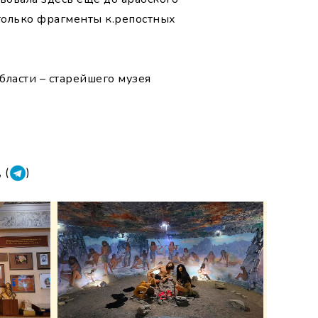
ь только фрагменты к.репостных
бласти – старейшего музея
, (
)