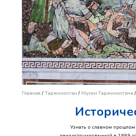
Главная
/
Таджикистан
/
Музеи Таджикистана
/
Историче
Узнать о славном прошлом
реконструированной в 1999 го