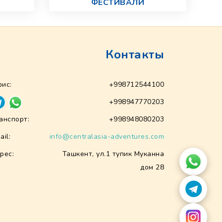
ФЕСТИВАЛИ
Контакты
ис:
+998712544100
+998947770203
анспорт:
+998948080203
ail:
info@centralasia-adventures.com
рес:
Ташкент, ул.1 тупик Муканна
дом 28