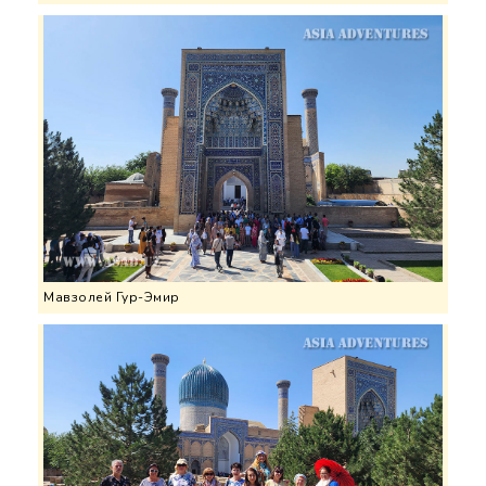
Мавзолей Гур-Эмир