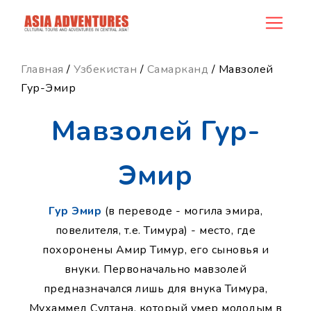
news_id
Главная
/
Узбекистан
/
Самарканд
/ Мавзолей
Гур-Эмир
Мавзолей Гур-
Эмир
Гур Эмир
(в переводе - могила эмира,
повелителя, т.е. Тимура) - место, где
похоронены Амир Тимур, его сыновья и
внуки. Первоначально мавзолей
предназначался лишь для внука Тимура,
Мухаммед Султана, который умер молодым в