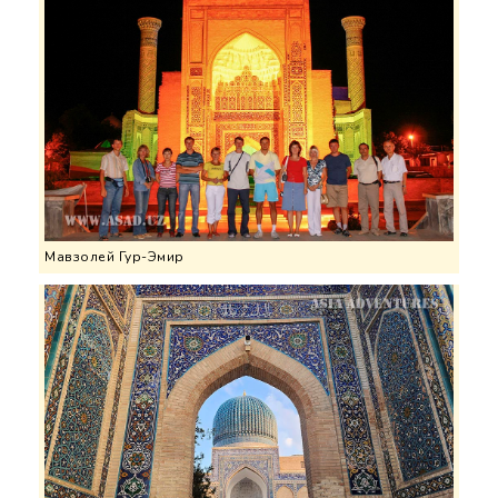
Мавзолей Гур-Эмир