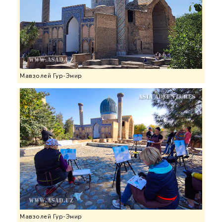
Мавзолей Гур-Эмир
Мавзолей Гур-Эмир