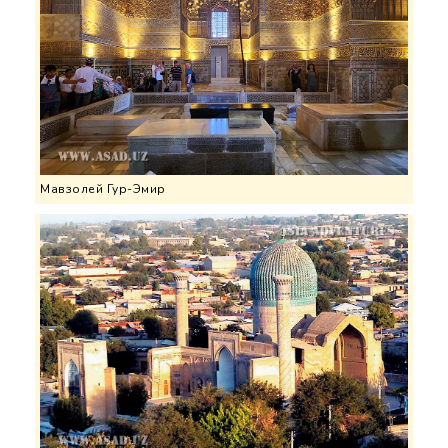
Мавзолей Гур-Эмир