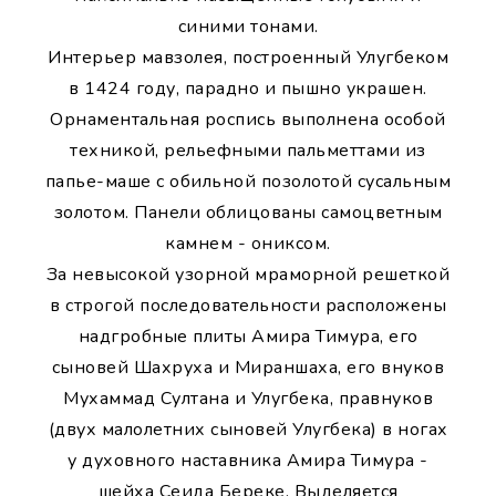
синими тонами.
Интерьер мавзолея, построенный Улугбеком
в 1424 году, парадно и пышно украшен.
Орнаментальная роспись выполнена особой
техникой, рельефными пальметтами из
папье-маше с обильной позолотой сусальным
золотом. Панели облицованы самоцветным
камнем - ониксом.
За невысокой узорной мраморной решеткой
в строгой последовательности расположены
надгробные плиты Амира Тимура, его
сыновей Шахруха и Мираншаха, его внуков
Мухаммад Султана и Улугбека, правнуков
(двух малолетних сыновей Улугбека) в ногах
у духовного наставника Амира Тимура -
шейха Сеида Береке. Выделяется