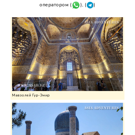
оператором (
), (
)
Мавзолей Гур-Эмир