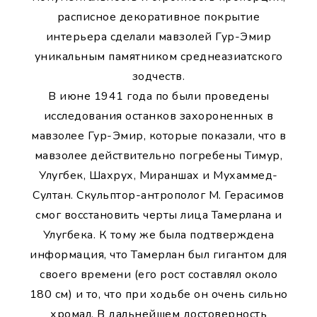
расписное декоративное покрытие
интерьера сделали мавзолей Гур-Эмир
уникальным памятником среднеазиатского
зодчеств.
В июне 1941 года по были проведены
исследования останков захороненных в
мавзолее Гур-Эмир, которые показали, что в
мавзолее действительно погребены Тимур,
Улугбек, Шахрух, Мираншах и Мухаммед-
Султан. Скульптор-антрополог М. Герасимов
смог восстановить черты лица Тамерлана и
Улугбека. К тому же была подтверждена
информация, что Тамерлан был гигантом для
своего времени (его рост составлял около
180 см) и то, что при ходьбе он очень сильно
хромал. В дальнейшем достоверность