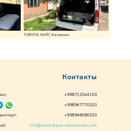
ТОЙОТА ХАЙС багажник
Контакты
ис:
+998712544100
+998947770203
анспорт:
+998948080203
ail:
info@centralasia-adventures.com