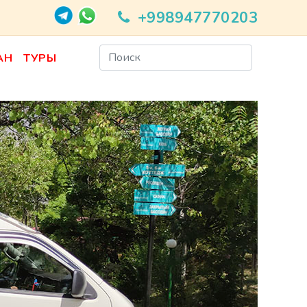
+998947770203
АН
ТУРЫ