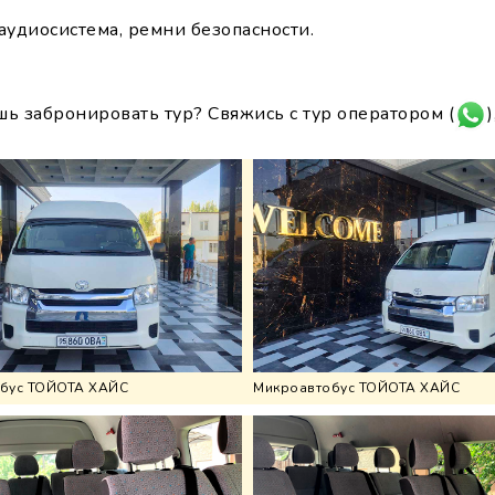
аудиосистема, ремни безопасности.
шь забронировать тур? Свяжись с тур оператором (
)
бус ТОЙОТА ХАЙС
Микроавтобус ТОЙОТА ХАЙС