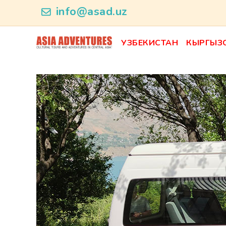
news_id
info@asad.uz
УЗБЕКИСТАН
КЫРГЫЗ