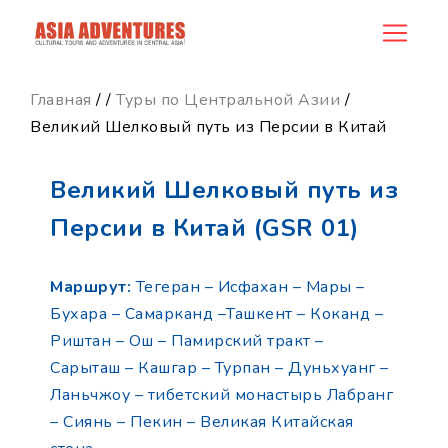
product_id18
Главная
/
/
Туры по Центральной Азии
/
Великий Шелковый путь из Персии в Китай
Великий Шелковый путь из
Персии в Китай (GSR 01)
Маршрут:
Тегеран – Исфахан – Мары –
Бухара – Самарканд –Ташкент – Коканд –
Риштан – Ош – Памирский тракт –
Сарыташ – Кашгар – Турпан – Дуньхуанг –
Ланьчжоу – тибетский монастырь Лабранг
– Сиянь – Пекин – Великая Китайская